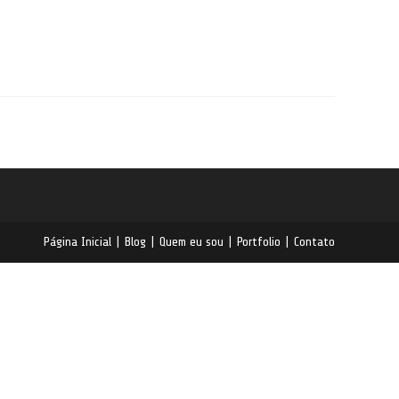
Página Inicial
Blog
Quem eu sou
Portfolio
Contato