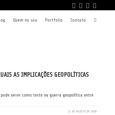
log
Quem eu sou
Portfolio
Contato
Alternar
pesquisa
do
QUAIS AS IMPLICAÇÕES GEOPOLÍTICAS
site
pode servir como teste na guerra geopolítica entre
21 DE AGOSTO DE 2020