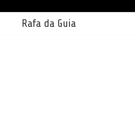
Ir
para
o
conteúdo
Rafa da Guia