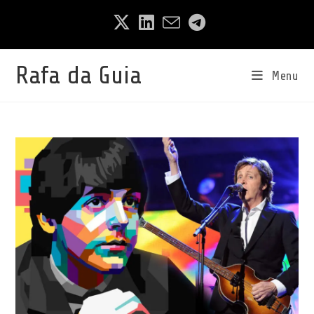
Ir
para
o
conteúdo
Rafa da Guia
Menu