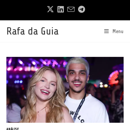
Ir
para
o
conteúdo
Rafa da Guia
Menu
ANÁLISE