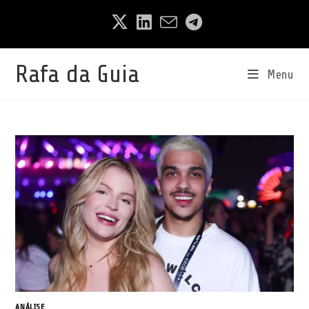
Ir
para
o
conteúdo
Rafa da Guia
Menu
ANÁLISE