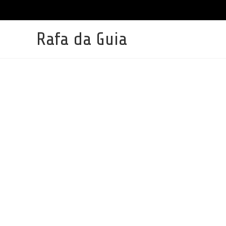
Ir
para
o
conteúdo
Rafa da Guia