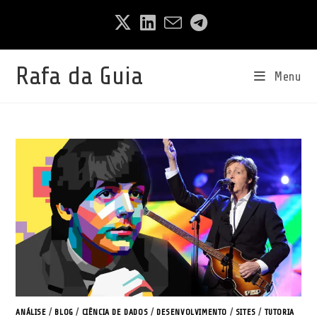
Ir
para
o
conteúdo
Rafa da Guia
Menu
ANÁLISE
/
BLOG
/
CIÊNCIA DE DADOS
/
DESENVOLVIMENTO
/
SITES
/
TUTORIA