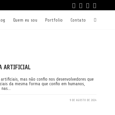
log
Quem eu sou
Portfolio
Contato
Alternar
pesquisa
do
A ARTIFICIAL
site
 artificiais, mas não confio nos desenvolvedores que
ificiais da mesma forma que confio em humanos,
e nas…
9 DE AGOSTO DE 2024