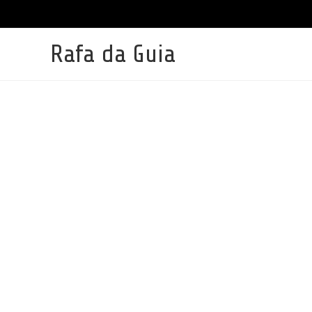
Ir
para
o
conteúdo
Rafa da Guia