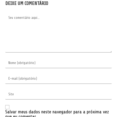
DEIXE UM COMENTÁRIO
Comentário
Digite
seu
nome
ou
nome
Digite
de
seu
usuário
endereço
para
de
comentar
e-
Digite
mail
o
para
URL
comentar
do
seu
site
Salvar meus dados neste navegador para a próxima vez
(opcional)
que eu comentar.