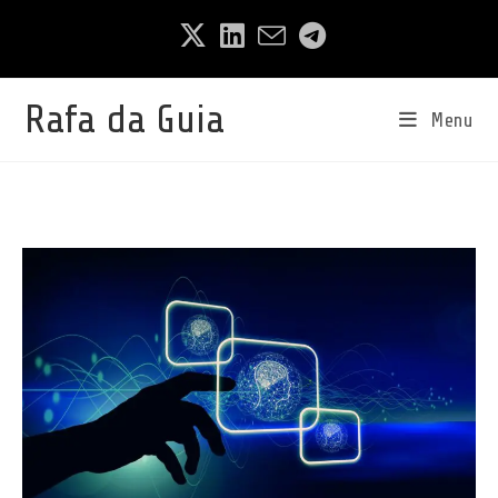
Ir
para
o
conteúdo
Rafa da Guia
Menu