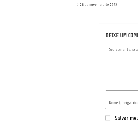
28 de novembro de 2022
DEIXE UM COM
Comentário
Digite
seu
nome
ou
nome
Salvar me
de
usuário
para
comentar