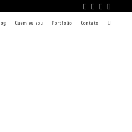
log
Quem eu sou
Portfolio
Contato
Alternar
pesquisa
do
site