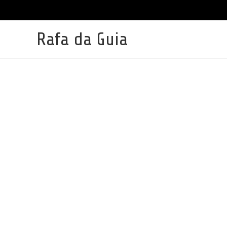
Ir
para
o
conteúdo
Rafa da Guia