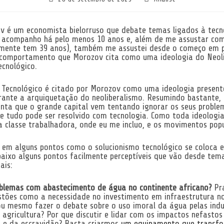
publicado:
do
post:
 é um economista bielorruso que debate temas ligados à tecn
 acompanho há pelo menos 10 anos e, além de me assustar com
lmente tem 39 anos), também me assustei desde o começo em 
omportamento que Morozov cita como uma ideologia do Neoli
ecnológico.
 Tecnológico é citado por Morozov como uma ideologia present
rante a arquiquetação do neoliberalismo. Resumindo bastante, 
onta que o grande capital vem tentando ignorar os seus proble
e tudo pode ser resolvido com tecnologia. Como toda ideologia
classe trabalhadora, onde eu me incluo, e os movimentos popu
 em alguns pontos como o solucionismo tecnológico se coloca 
baixo alguns pontos facilmente perceptíveis que vão desde tem
ais:
blemas com abastecimento de água no continente africano?
Pr
estões como a necessidade no investimento em infraestrutura n
ou mesmo fazer o debate sobre o uso imoral da água pelas indu
 agricultura? Por que discutir e lidar com os impactos nefastos
o e da escravidão? Basta criarmos
um equipamento que transfo