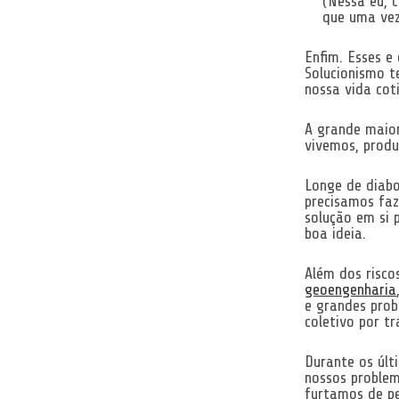
(Nessa eu, 
que uma vez
Enfim. Esses e
Solucionismo t
nossa vida cot
A grande maio
vivemos, produ
Longe de diabo
precisamos faz
solução em si
boa ideia.
Além dos risc
geoengenharia
e grandes prob
coletivo por tr
Durante os últ
nossos problem
furtamos de p