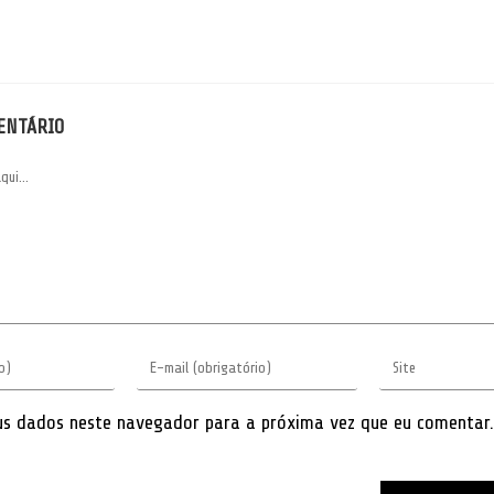
ENTÁRIO
Digite
Digite
seu
o
endereço
URL
de
do
e-
seu
us dados neste navegador para a próxima vez que eu comentar.
mail
site
para
(opcional)
comentar