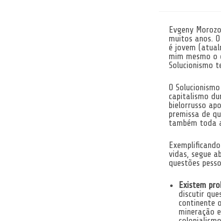
Evgeny Morozov
muitos anos. O
é jovem (atua
mim mesmo o c
Solucionismo t
O Solucionismo
capitalismo du
bielorrusso ap
premissa de qu
também toda a 
Exemplificando
vidas, segue a
questões pesso
Existem pro
discutir qu
continente 
mineração e
colonialism