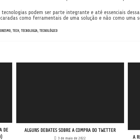
 tecnologias podem ser parte integrante e até essenciais dessa
caradas como ferramentais de uma solução e não como uma so
IONISMO
,
TECH
,
TECNOLOGIA
,
TECNOLÓGICO
A DE
ALGUNS DEBATES SOBRE A COMPRA DO TWITTER
)
A R
3 de maio de 2022