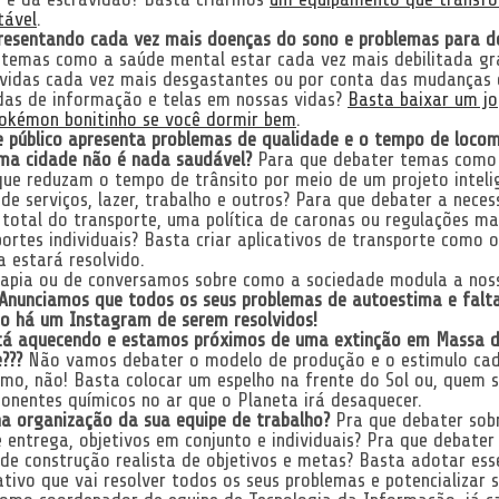
tável
.
esentando cada vez mais doenças do sono e problemas para d
r temas como a saúde mental estar cada vez mais debilitada gr
 vidas cada vez mais desgastantes ou por conta das mudanças
das de informação e telas em nossas vidas?
Basta baixar um jo
okémon bonitinho se você dormir bem
.
e público apresenta problemas de qualidade e o tempo de loco
ma cidade não é nada saudável?
Para que debater temas como 
que reduzam o tempo de trânsito por meio de um projeto inteli
 de serviços, lazer, trabalho e outros? Para que debater a nece
 total do transporte, uma política de caronas ou regulações ma
ortes individuais? Basta criar aplicativos de transporte como o
a estará resolvido.
apia ou de conversamos sobre como a sociedade modula a nos
Anunciamos que todos os seus problemas de autoestima e falt
ão há um Instagram de serem resolvidos!
tá aquecendo e estamos próximos de uma extinção em Massa 
???
Não vamos debater o modelo de produção e o estimulo cad
mo, não! Basta colocar um espelho na frente do Sol ou, quem s
onentes químicos no ar que o Planeta irá desaquecer.
a organização da sua equipe de trabalho?
Pra que debater sobr
e entrega, objetivos em conjunto e individuais? Pra que debate
 de construção realista de objetivos e metas? Basta adotar es
ativo que vai resolver todos os seus problemas e potencializar 