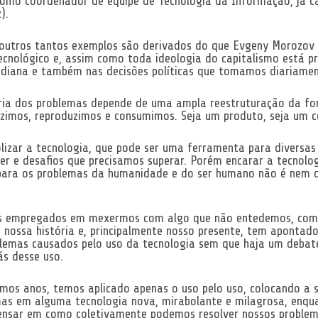
como coordenador de equipe de Tecnologia da Informação, já c
).
 outros tantos exemplos são derivados do que Evgeny Morozov
ecnológico e, assim como toda ideologia do capitalismo está p
idiana e também nas decisões políticas que tomamos diariamen
ria dos problemas depende de uma ampla reestruturação da f
zimos, reproduzimos e consumimos. Seja um produto, seja um 
lizar a tecnologia, que pode ser uma ferramenta para diversa
er e desafios que precisamos superar. Porém encarar a tecnol
 para os problemas da humanidade e do ser humano não é nem 
os empregados em mexermos com algo que não entedemos, com
, nossa história e, principalmente nosso presente, tem apontado
lemas causados pelo uso da tecnologia sem que haja um debate
ás desse uso.
imos anos, temos aplicado apenas o uso pelo uso, colocando a 
as em alguma tecnologia nova, mirabolante e milagrosa, enqu
ensar em como coletivamente podemos resolver nossos problem