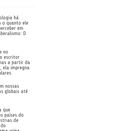
ologia há
 o quanto ele
perceber em
beralismo: O
e no
o escritor
mas a partir da
, ela impregna
lares.
em nossas
as globais até
a que
os países do
strias de
 do
rma urina