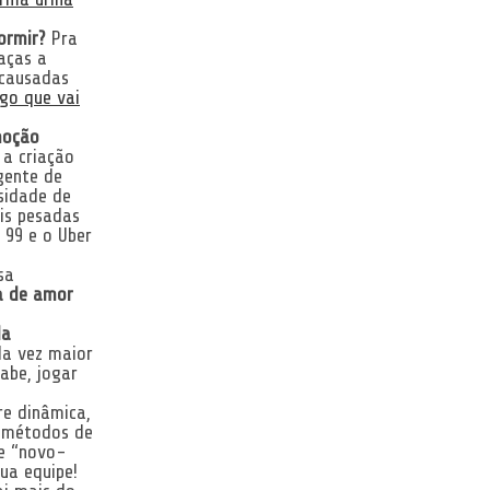
ormir?
Pra
aças a
 causadas
go que vai
moção
a criação
gente de
ssidade de
is pesadas
 99 e o Uber
sa
a de amor
da
a vez maior
abe, jogar
e dinâmica,
r métodos de
se “novo-
sua equipe!