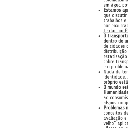
em água po
Estamos apr
que discuti
trabalhos e
por enxurra
te dar um P
O transport
dentro de u
de cidades 
distribuição
estatização
sobre transp
e o problem
Nada de ter
identidade.
próprio est
O mundo es
Humanidade
ao consumis
alguns comp
Problemas n
conceitos d
avaliação e
velho” aplic