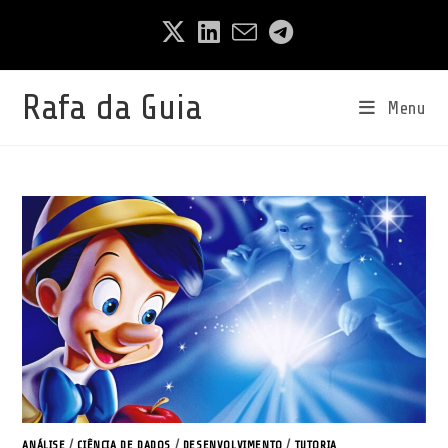
Ir
para
o
conteúdo
Rafa da Guia
Menu
ANÁLISE
/
CIÊNCIA DE DADOS
/
DESENVOLVIMENTO
/
TUTORIA