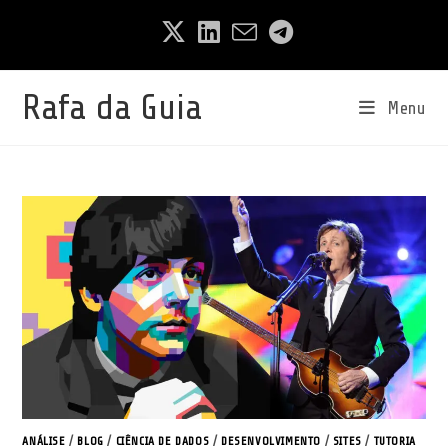
Ir
para
o
conteúdo
Rafa da Guia
Menu
ANÁLISE
/
BLOG
/
CIÊNCIA DE DADOS
/
DESENVOLVIMENTO
/
SITES
/
TUTORIA