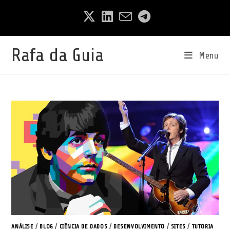
Ir
para
o
conteúdo
Rafa da Guia
Menu
ANÁLISE
/
BLOG
/
CIÊNCIA DE DADOS
/
DESENVOLVIMENTO
/
SITES
/
TUTORIA