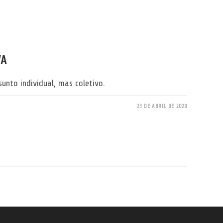
VA
unto individual, mas coletivo.
23 DE ABRIL DE 2020