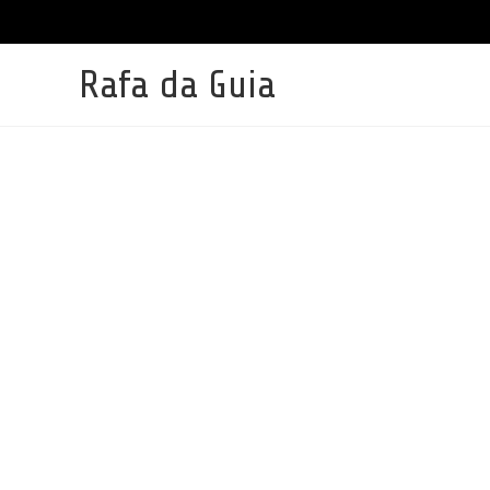
Ir
para
o
conteúdo
Rafa da Guia