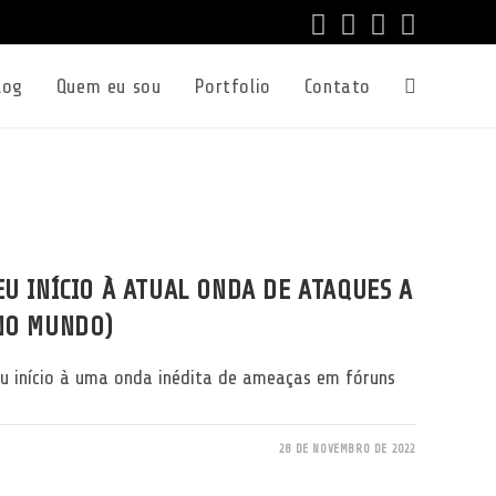
log
Quem eu sou
Portfolio
Contato
Alternar
pesquisa
do
EU INÍCIO À ATUAL ONDA DE ATAQUES A
 NO MUNDO)
site
u início à uma onda inédita de ameaças em fóruns
28 DE NOVEMBRO DE 2022